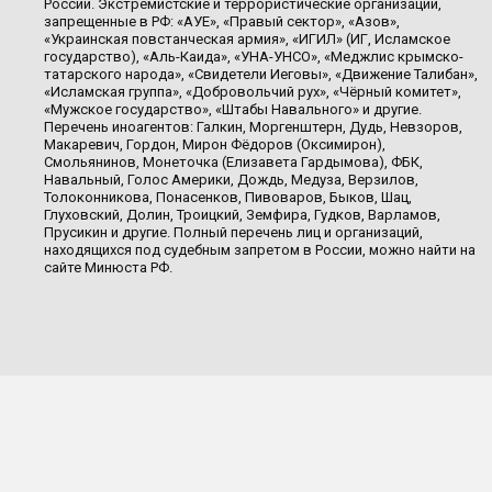
России. Экстремистские и террористические организации,
запрещенные в РФ: «АУЕ», «Правый сектор», «Азов»,
«Украинская повстанческая армия», «ИГИЛ» (ИГ, Исламское
государство), «Аль-Каида», «УНА-УНСО», «Меджлис крымско-
татарского народа», «Свидетели Иеговы», «Движение Талибан»,
«Исламская группа», «Добровольчий рух», «Чёрный комитет»,
«Мужское государство», «Штабы Навального» и другие.
Перечень иноагентов: Галкин, Моргенштерн, Дудь, Невзоров,
Макаревич, Гордон, Мирон Фёдоров (Оксимирон),
Смольянинов, Монеточка (Елизавета Гардымова), ФБК,
Навальный, Голос Америки, Дождь, Медуза, Верзилов,
Толоконникова, Понасенков, Пивоваров, Быков, Шац,
Глуховский, Долин, Троицкий, Земфира, Гудков, Варламов,
Прусикин и другие. Полный перечень лиц и организаций,
находящихся под судебным запретом в России, можно найти на
сайте Минюста РФ.