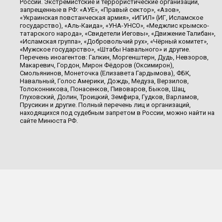
России. Экстремистские и террористические организации,
запрещенные в РФ: «АУЕ», «Правый сектор», «Азов»,
«Украинская повстанческая армия», «ИГИЛ» (ИГ, Исламское
государство), «Аль-Каида», «УНА-УНСО», «Меджлис крымско-
татарского народа», «Свидетели Иеговы», «Движение Талибан»,
«Исламская группа», «Добровольчий рух», «Чёрный комитет»,
«Мужское государство», «Штабы Навального» и другие.
Перечень иноагентов: Галкин, Моргенштерн, Дудь, Невзоров,
Макаревич, Гордон, Мирон Фёдоров (Оксимирон),
Смольянинов, Монеточка (Елизавета Гардымова), ФБК,
Навальный, Голос Америки, Дождь, Медуза, Верзилов,
Толоконникова, Понасенков, Пивоваров, Быков, Шац,
Глуховский, Долин, Троицкий, Земфира, Гудков, Варламов,
Прусикин и другие. Полный перечень лиц и организаций,
находящихся под судебным запретом в России, можно найти на
сайте Минюста РФ.