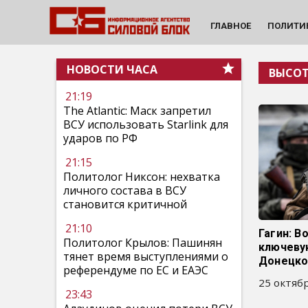
ГЛАВНОЕ
ПОЛИТИ
НОВОСТИ ЧАСА
ВЫСО
21:19
The Atlantic: Маск запретил
ВСУ использовать Starlink для
ударов по РФ
21:15
Политолог Никсон: нехватка
личного состава в ВСУ
становится критичной
21:10
Гагин: В
Политолог Крылов: Пашинян
ключеву
тянет время выступлениями о
Донецк
референдуме по ЕС и ЕАЭС
25 октябр
23:43