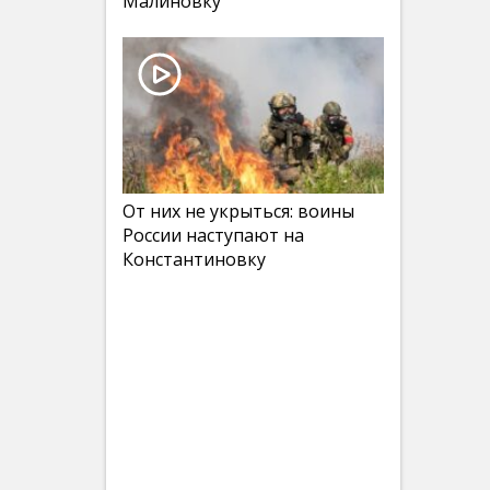
Малиновку
От них не укрыться: воины
России наступают на
Константиновку