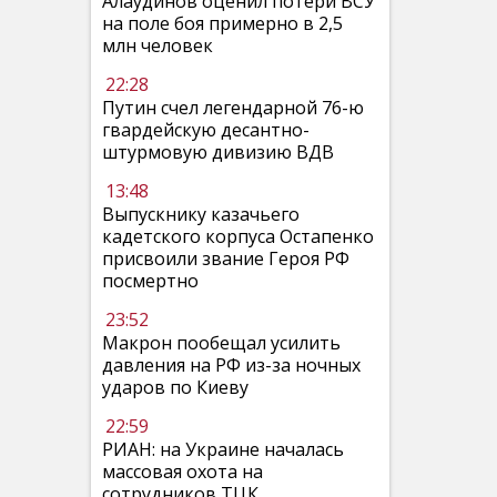
Алаудинов оценил потери ВСУ
на поле боя примерно в 2,5
млн человек
22:28
Путин счел легендарной 76-ю
гвардейскую десантно-
штурмовую дивизию ВДВ
13:48
Выпускнику казачьего
кадетского корпуса Остапенко
присвоили звание Героя РФ
посмертно
23:52
Макрон пообещал усилить
давления на РФ из-за ночных
ударов по Киеву
22:59
РИАН: на Украине началась
массовая охота на
сотрудников ТЦК