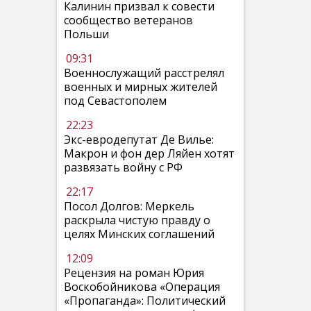
Калинин призвал к совести
сообщество ветеранов
Польши
09:31
Военнослужащий расстрелял
военных и мирных жителей
под Севастополем
22:23
Экс-евродепутат Де Вилье:
Макрон и фон дер Ляйен хотят
развязать войну с РФ
22:17
Посол Долгов: Меркель
раскрыла чистую правду о
целях Минских соглашений
12:09
Рецензия на роман Юрия
Воскобойникова «Операция
«Пропаганда»: Политический