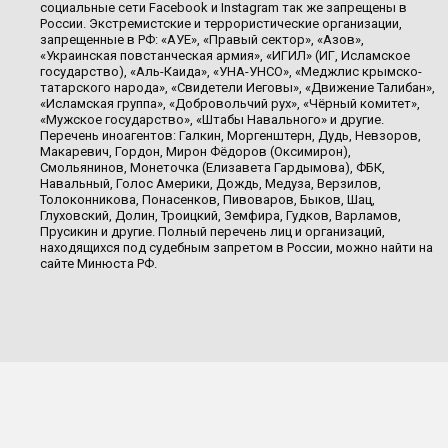
социальные сети Facebook и Instagram так же запрещены в
России. Экстремистские и террористические организации,
запрещенные в РФ: «АУЕ», «Правый сектор», «Азов»,
«Украинская повстанческая армия», «ИГИЛ» (ИГ, Исламское
государство), «Аль-Каида», «УНА-УНСО», «Меджлис крымско-
татарского народа», «Свидетели Иеговы», «Движение Талибан»,
«Исламская группа», «Добровольчий рух», «Чёрный комитет»,
«Мужское государство», «Штабы Навального» и другие.
Перечень иноагентов: Галкин, Моргенштерн, Дудь, Невзоров,
Макаревич, Гордон, Мирон Фёдоров (Оксимирон),
Смольянинов, Монеточка (Елизавета Гардымова), ФБК,
Навальный, Голос Америки, Дождь, Медуза, Верзилов,
Толоконникова, Понасенков, Пивоваров, Быков, Шац,
Глуховский, Долин, Троицкий, Земфира, Гудков, Варламов,
Прусикин и другие. Полный перечень лиц и организаций,
находящихся под судебным запретом в России, можно найти на
сайте Минюста РФ.