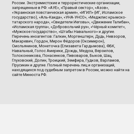
России. Экстремистские и террористические организации,
запрещенные в РФ: «АУЕ», «Правый сектор», «Азов»,
«Украинская повстанческая армия», «ИГИЛ» (ИГ, Исламское
государство), «Аль-Каида», «УНА-УНСО», «Меджлис крымско-
татарского народа», «Свидетели Иеговы», «Движение Талибан»,
«Исламская группа», «Добровольчий рух», «Чёрный комитет»,
«Мужское государство», «Штабы Навального» и другие.
Перечень иноагентов: Галкин, Моргенштерн, Дудь, Невзоров,
Макаревич, Гордон, Мирон Фёдоров (Оксимирон),
Смольянинов, Монеточка (Елизавета Гардымова), ФБК,
Навальный, Голос Америки, Дождь, Медуза, Верзилов,
Толоконникова, Понасенков, Пивоваров, Быков, Шац,
Глуховский, Долин, Троицкий, Земфира, Гудков, Варламов,
Прусикин и другие. Полный перечень лиц и организаций,
находящихся под судебным запретом в России, можно найти на
сайте Минюста РФ.