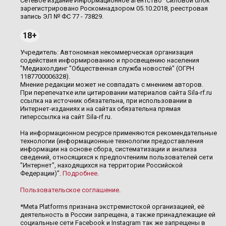
Сетевое издание Информационное агентство "Силовой блок"
зарегистрировано Роскомнадзором 05.10.2018, реестровая
запись ЭЛ № ФС 77 - 73829.
18+
Учредитель: Автономная некоммерческая организация
содействия информированию и просвещению населения
"Медиахолдинг "Общественная служба новостей" (ОГРН
1187700006328).
Мнение редакции может не совпадать с мнением авторов.
При перепечатке или цитировании материалов сайта Sila-rf.ru
ссылка на источник обязательна, при использовании в
Интернет-изданиях и на сайтах обязательна прямая
гиперссылка на сайт Sila-rf.ru.
На информационном ресурсе применяются рекомендательные
технологии (информационные технологии предоставления
информации на основе сбора, систематизации и анализа
сведений, относящихся к предпочтениям пользователей сети
"Интернет", находящихся на территории Российской
Федерации)".
Подробнее
.
Пользовательское соглашение
.
*Meta Platforms признана экстремистской организацией, её
деятельность в России запрещена, а также принадлежащие ей
социальные сети Facebook и Instagram так же запрещены в