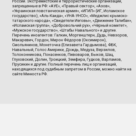
России. Экстремистские и террористические организации,
запрещенные в РФ: «АУЕ», «Правый сектор», «Азов»,
«Украинская повстанческая армия», «ИГИЛ» (ИГ, Исламское
государство), «Аль-Каида», «УНА-УНСО», «Меджлис крымско-
татарского народа», «Свидетели Иеговы», «Движение Талибан»,
«Исламская группа», «Добровольчий рух», «Чёрный комитет»,
«Мужское государство», «Штабы Навального» и другие.
Перечень иноагентов: Галкин, Моргенштерн, Дудь, Невзоров,
Макаревич, Гордон, Мирон Фёдоров (Оксимирон),
Смольянинов, Монеточка (Елизавета Гардымова), ФБК,
Навальный, Голос Америки, Дождь, Медуза, Верзилов,
Толоконникова, Понасенков, Пивоваров, Быков, Шац,
Глуховский, Долин, Троицкий, Земфира, Гудков, Варламов,
Прусикин и другие. Полный перечень лиц и организаций,
находящихся под судебным запретом в России, можно найти на
сайте Минюста РФ.