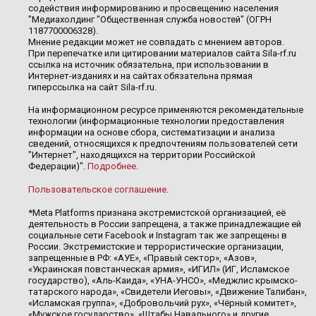
содействия информированию и просвещению населения
"Медиахолдинг "Общественная служба новостей" (ОГРН
1187700006328).
Мнение редакции может не совпадать с мнением авторов.
При перепечатке или цитировании материалов сайта Sila-rf.ru
ссылка на источник обязательна, при использовании в
Интернет-изданиях и на сайтах обязательна прямая
гиперссылка на сайт Sila-rf.ru.
На информационном ресурсе применяются рекомендательные
технологии (информационные технологии предоставления
информации на основе сбора, систематизации и анализа
сведений, относящихся к предпочтениям пользователей сети
"Интернет", находящихся на территории Российской
Федерации)".
Подробнее
.
Пользовательское соглашение
.
*Meta Platforms признана экстремистской организацией, её
деятельность в России запрещена, а также принадлежащие ей
социальные сети Facebook и Instagram так же запрещены в
России. Экстремистские и террористические организации,
запрещенные в РФ: «АУЕ», «Правый сектор», «Азов»,
«Украинская повстанческая армия», «ИГИЛ» (ИГ, Исламское
государство), «Аль-Каида», «УНА-УНСО», «Меджлис крымско-
татарского народа», «Свидетели Иеговы», «Движение Талибан»,
«Исламская группа», «Добровольчий рух», «Чёрный комитет»,
«Мужское государство», «Штабы Навального» и другие.