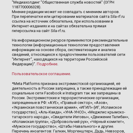
"Медиахолдинг "Общественная служба новостей" (ОГРН
1187700006328).
Мнение редакции может не совпадать с мнением авторов.
При перепечатке или цитировании материалов сайта Sila-rf.ru
ссылка на источник обязательна, при использовании в
Интернет-изданиях и на сайтах обязательна прямая
гиперссылка на сайт Sila-rf.ru.
На информационном ресурсе применяются рекомендательные
технологии (информационные технологии предоставления
информации на основе сбора, систематизации и анализа
сведений, относящихся к предпочтениям пользователей сети
"Интернет", находящихся на территории Российской
Федерации)".
Подробнее
.
Пользовательское соглашение
.
*Meta Platforms признана экстремистской организацией, её
деятельность в России запрещена, а также принадлежащие ей
социальные сети Facebook и Instagram так же запрещены в
России. Экстремистские и террористические организации,
запрещенные в РФ: «АУЕ», «Правый сектор», «Азов»,
«Украинская повстанческая армия», «ИГИЛ» (ИГ, Исламское
государство), «Аль-Каида», «УНА-УНСО», «Меджлис крымско-
татарского народа», «Свидетели Иеговы», «Движение Талибан»,
«Исламская группа», «Добровольчий рух», «Чёрный комитет»,
«Мужское государство», «Штабы Навального» и другие.
Перечень иноагентов: Галкин, Моргенштерн, Дудь, Невзоров,