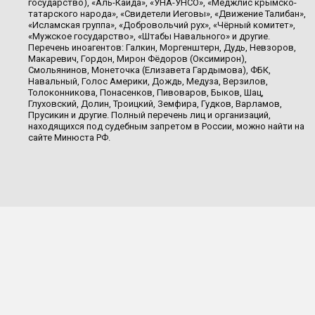
государство), «Аль-Каида», «УНА-УНСО», «Меджлис крымско-
татарского народа», «Свидетели Иеговы», «Движение Талибан»,
«Исламская группа», «Добровольчий рух», «Чёрный комитет»,
«Мужское государство», «Штабы Навального» и другие.
Перечень иноагентов: Галкин, Моргенштерн, Дудь, Невзоров,
Макаревич, Гордон, Мирон Фёдоров (Оксимирон),
Смольянинов, Монеточка (Елизавета Гардымова), ФБК,
Навальный, Голос Америки, Дождь, Медуза, Верзилов,
Толоконникова, Понасенков, Пивоваров, Быков, Шац,
Глуховский, Долин, Троицкий, Земфира, Гудков, Варламов,
Прусикин и другие. Полный перечень лиц и организаций,
находящихся под судебным запретом в России, можно найти на
сайте Минюста РФ.