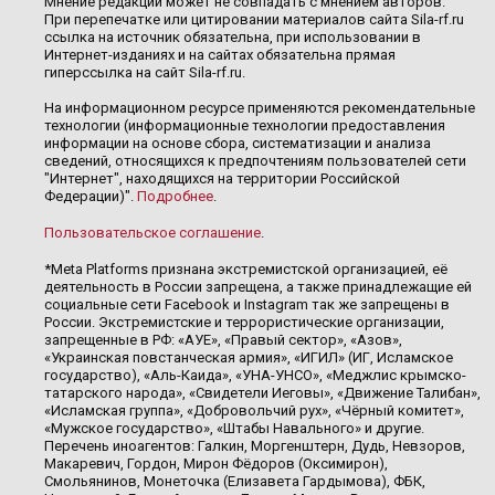
Мнение редакции может не совпадать с мнением авторов.
При перепечатке или цитировании материалов сайта Sila-rf.ru
ссылка на источник обязательна, при использовании в
Интернет-изданиях и на сайтах обязательна прямая
гиперссылка на сайт Sila-rf.ru.
На информационном ресурсе применяются рекомендательные
технологии (информационные технологии предоставления
информации на основе сбора, систематизации и анализа
сведений, относящихся к предпочтениям пользователей сети
"Интернет", находящихся на территории Российской
Федерации)".
Подробнее
.
Пользовательское соглашение
.
*Meta Platforms признана экстремистской организацией, её
деятельность в России запрещена, а также принадлежащие ей
социальные сети Facebook и Instagram так же запрещены в
России. Экстремистские и террористические организации,
запрещенные в РФ: «АУЕ», «Правый сектор», «Азов»,
«Украинская повстанческая армия», «ИГИЛ» (ИГ, Исламское
государство), «Аль-Каида», «УНА-УНСО», «Меджлис крымско-
татарского народа», «Свидетели Иеговы», «Движение Талибан»,
«Исламская группа», «Добровольчий рух», «Чёрный комитет»,
«Мужское государство», «Штабы Навального» и другие.
Перечень иноагентов: Галкин, Моргенштерн, Дудь, Невзоров,
Макаревич, Гордон, Мирон Фёдоров (Оксимирон),
Смольянинов, Монеточка (Елизавета Гардымова), ФБК,