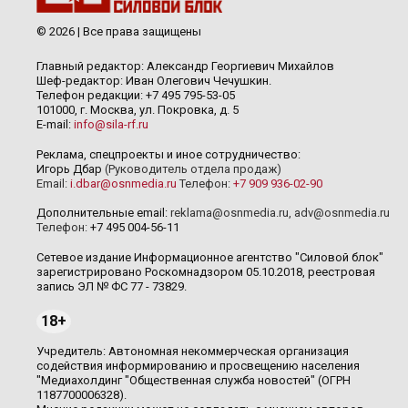
© 2026 | Все права защищены
Главный редактор: Александр Георгиевич Михайлов
Шеф-редактор: Иван Олегович Чечушкин.
Телефон редакции: +7 495 795-53-05
101000, г. Москва, ул. Покровка, д. 5
E-mail:
info@sila-rf.ru
Реклама, спецпроекты и иное сотрудничество:
Игорь Дбар
(Руководитель отдела продаж)
Email:
i.dbar@osnmedia.ru
Телефон:
+7 909 936-02-90
Дополнительные email:
reklama@osnmedia.ru
,
adv@osnmedia.ru
Телефон:
+7 495 004-56-11
Сетевое издание Информационное агентство "Силовой блок"
зарегистрировано Роскомнадзором 05.10.2018, реестровая
запись ЭЛ № ФС 77 - 73829.
18+
Учредитель: Автономная некоммерческая организация
содействия информированию и просвещению населения
"Медиахолдинг "Общественная служба новостей" (ОГРН
1187700006328).