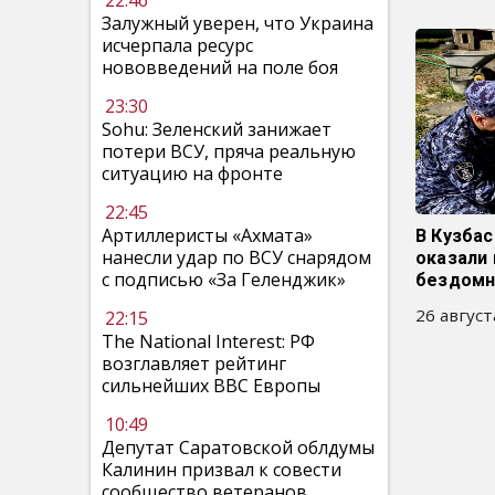
22:46
Залужный уверен, что Украина
исчерпала ресурс
нововведений на поле боя
23:30
Sohu: Зеленский занижает
потери ВСУ, пряча реальную
ситуацию на фронте
22:45
Артиллеристы «Ахмата»
В Кузба
нанесли удар по ВСУ снарядом
оказали
с подписью «За Геленджик»
бездомн
26 август
22:15
The National Interest: РФ
возглавляет рейтинг
сильнейших ВВС Европы
10:49
Депутат Саратовской облдумы
Калинин призвал к совести
сообщество ветеранов