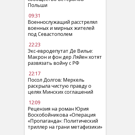
Польши
09:31
Военнослужащий расстрелял
военных и мирных жителей
под Севастополем
22:23
Экс-евродепутат Де Вилье:
Макрон и фон дер Ляйен хотят
развязать войну с РФ
22:17
Посол Долгов: Меркель
раскрыла чистую правду о
целях Минских соглашений
12:09
Рецензия на роман Юрия
Воскобойникова «Операция
«Пропаганда»: Политический
триллер на грани метафизики»