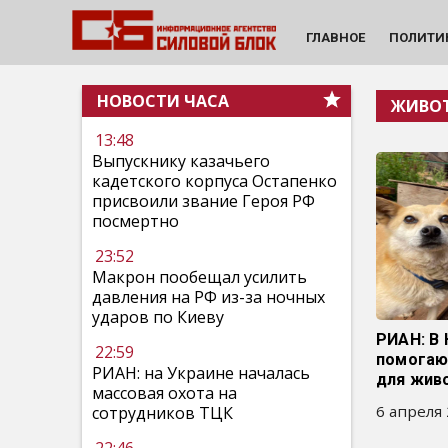
ГЛАВНОЕ
ПОЛИТИ
НОВОСТИ ЧАСА
ЖИВО
13:48
Выпускнику казачьего
кадетского корпуса Остапенко
присвоили звание Героя РФ
посмертно
23:52
Макрон пообещал усилить
давления на РФ из-за ночных
ударов по Киеву
РИАН: В
22:59
помогаю
РИАН: на Украине началась
для жив
массовая охота на
6 апреля 
сотрудников ТЦК