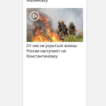
Малиновку
От них не укрыться: воины
России наступают на
Константиновку