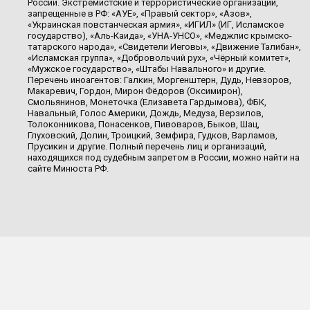
России. Экстремистские и террористические организации,
запрещенные в РФ: «АУЕ», «Правый сектор», «Азов»,
«Украинская повстанческая армия», «ИГИЛ» (ИГ, Исламское
государство), «Аль-Каида», «УНА-УНСО», «Меджлис крымско-
татарского народа», «Свидетели Иеговы», «Движение Талибан»,
«Исламская группа», «Добровольчий рух», «Чёрный комитет»,
«Мужское государство», «Штабы Навального» и другие.
Перечень иноагентов: Галкин, Моргенштерн, Дудь, Невзоров,
Макаревич, Гордон, Мирон Фёдоров (Оксимирон),
Смольянинов, Монеточка (Елизавета Гардымова), ФБК,
Навальный, Голос Америки, Дождь, Медуза, Верзилов,
Толоконникова, Понасенков, Пивоваров, Быков, Шац,
Глуховский, Долин, Троицкий, Земфира, Гудков, Варламов,
Прусикин и другие. Полный перечень лиц и организаций,
находящихся под судебным запретом в России, можно найти на
сайте Минюста РФ.